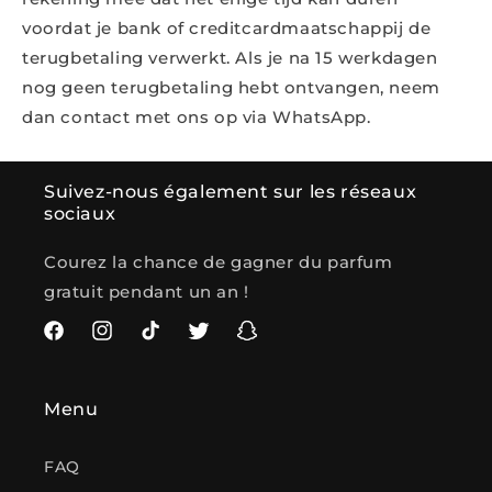
voordat je bank of creditcardmaatschappij de
terugbetaling verwerkt. Als je na 15 werkdagen
nog geen terugbetaling hebt ontvangen, neem
dan contact met ons op via WhatsApp.
Suivez-nous également sur les réseaux
sociaux
Courez la chance de gagner du parfum
gratuit pendant un an !
Facebook
Instagram
TikTok
Twitter
Snapchat
Menu
FAQ