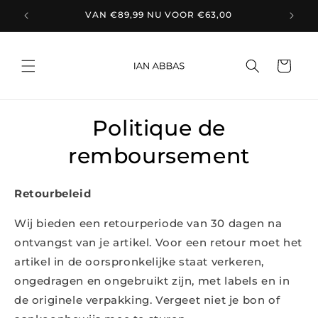
et
VAN €89,99 NU VOOR €63,00
passer
au
contenu
Panier
Politique de
remboursement
Retourbeleid
Wij bieden een retourperiode van 30 dagen na
ontvangst van je artikel. Voor een retour moet het
artikel in de oorspronkelijke staat verkeren,
ongedragen en ongebruikt zijn, met labels en in
de originele verpakking. Vergeet niet je bon of