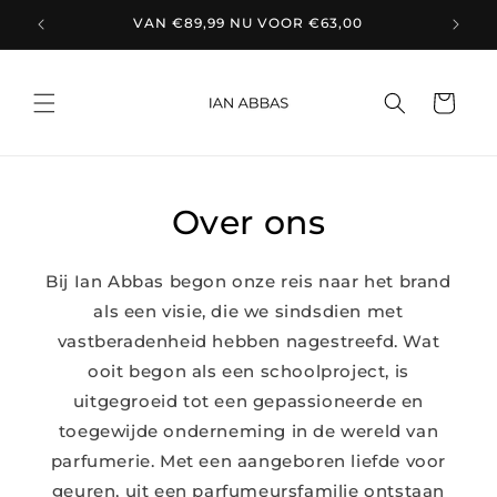
et
VAN €89,99 NU VOOR €63,00
passer
au
contenu
Panier
Over ons
Bij Ian Abbas begon onze reis naar het brand
als een visie, die we sindsdien met
vastberadenheid hebben nagestreefd. Wat
ooit begon als een schoolproject, is
uitgegroeid tot een gepassioneerde en
toegewijde onderneming in de wereld van
parfumerie. Met een aangeboren liefde voor
geuren, uit een parfumeursfamilie ontstaan