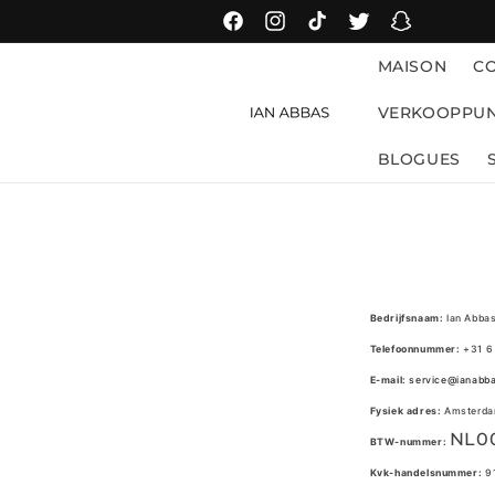
et
passer
Facebook
Instagram
TikTok
Twitter
Snapchat
au
contenu
MAISON
CO
VERKOOPPU
BLOGUES
Bedrijfsnaam:
Ian Abba
Telefoonnummer:
+31 6
E-mail:
service@ianabb
Fysiek adres:
Amsterdam
NL0
BTW-nummer:
Kvk-handelsnummer:
9